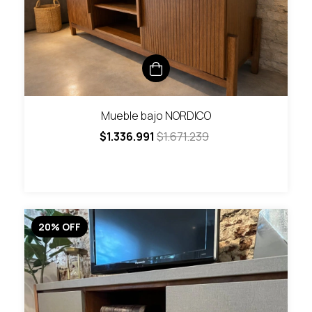
Mueble bajo NORDICO
$1.336.991
$1.671.239
20
%
OFF