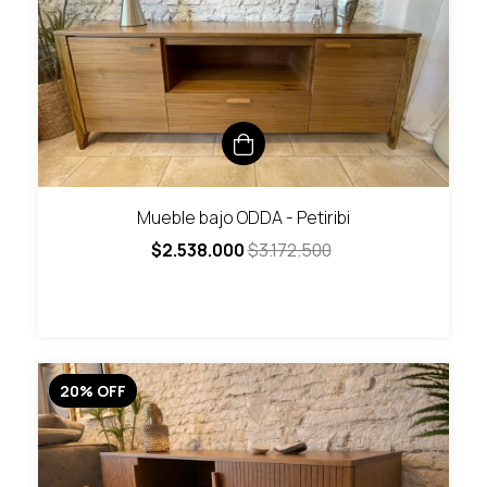
Mueble bajo ODDA - Petiribi
$2.538.000
$3.172.500
20
%
OFF