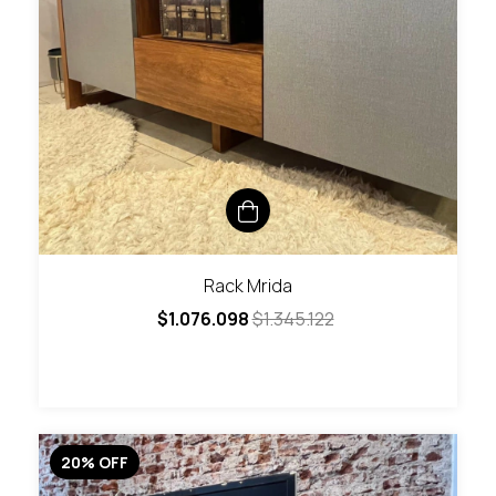
Rack Mrida
$1.076.098
$1.345.122
20
%
OFF