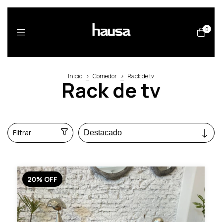
0
Inicio
>
Comedor
>
Rack de tv
Rack de tv
Filtrar
20
%
OFF