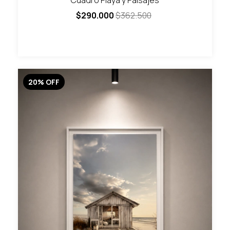
Cuadro Playa y Paisajes
$290.000
$362.500
20
%
OFF