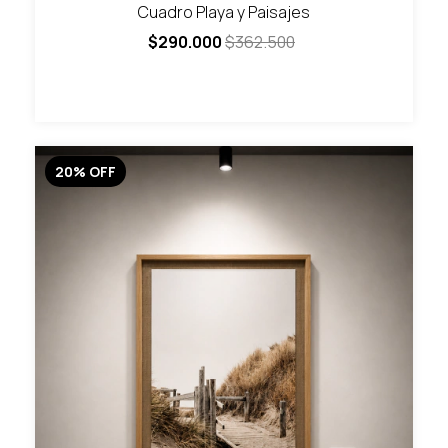
Cuadro Playa y Paisajes
$290.000
$362.500
20
%
OFF