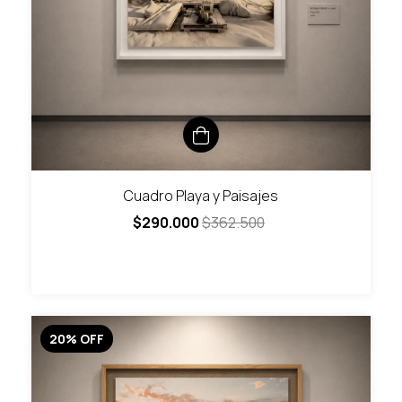
Cuadro Playa y Paisajes
$290.000
$362.500
20
%
OFF