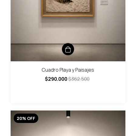
Cuadro Playa y Paisajes
$290.000
$362.500
20
%
OFF