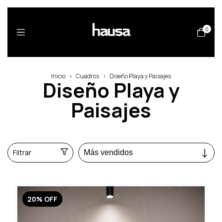
0
Inicio
>
Cuadros
>
Diseño Playa y Paisajes
Diseño Playa y
Paisajes
Filtrar
20
%
OFF