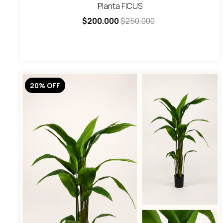
Planta FICUS
$200.000
$250.000
20
%
OFF