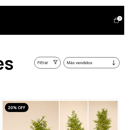
0
es
Filtrar
20
%
OFF