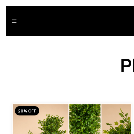
P
20
%
OFF