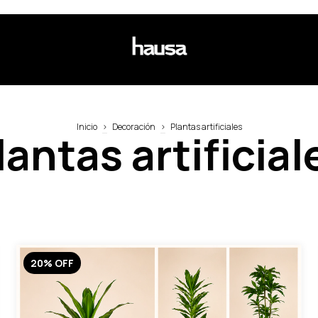
Inicio
>
Decoración
>
Plantas artificiales
lantas artificial
20
%
OFF