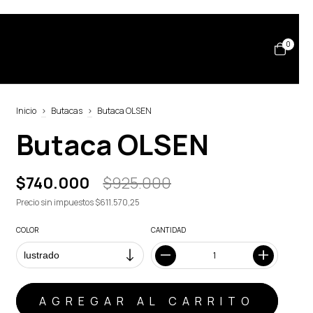
0
Inicio
>
Butacas
>
Butaca OLSEN
Butaca OLSEN
$740.000
$925.000
Precio sin impuestos
$611.570,25
COLOR
CANTIDAD