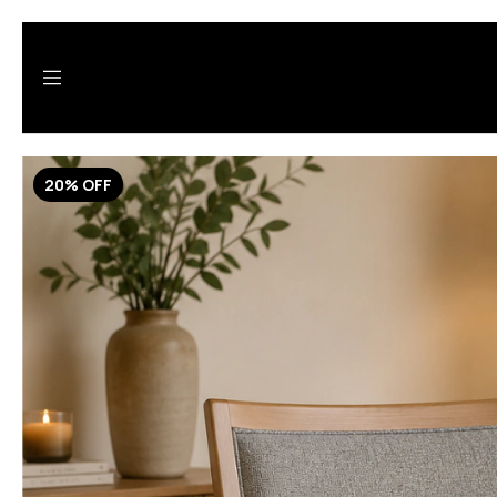
20
%
OFF