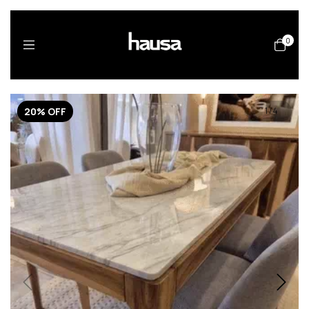
0
20
%
OFF
1
/
4