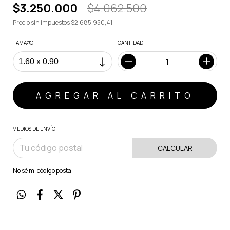
$3.250.000
$4.062.500
Precio sin impuestos
$2.685.950,41
TAMA¤O
CANTIDAD
MEDIOS DE ENVÍO
CALCULAR
No sé mi código postal