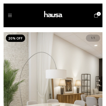
0
20
%
OFF
1
/
1